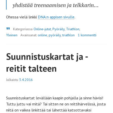
yhdistää treenaamisen ja telkkarin…
Ohessa vielä linkki
DNA:n appisen sivulle
.
Lainaus
Kategoriassa
Online-jutut
,
Pyöräily
,
Triathlon
,
Yleinen
Avainsanat:
online
,
pyöräily
,
triathlon
1 kommentti
Suunnistuskartat ja -
reitit talteen
Julkaistu
3.4.2016
Suunnistuskartat levällään kaapin pohjalla ja sinne hävisi!
Tuttu juttu vai mitä? Tai sitten ne on reittihärvelissä, josta
niitä on vaikea linkittää tai lähettää katsottavaksi