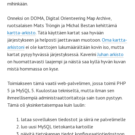
mihinkään.
Onneksi on DOMA, Digital Orienteering Map Archive,
ruotsalaisen Mats Tröngin ja Michal Bestan kehittämä
kartta-arkisto
. Tätä käyttäen kartat saa hyvään
järjestykseen ja helposti jaettavaan muotoon.
Oma kartta-
arkistoni
ei ole karttojen lukumäärältään kovin iso, mutta
kartat pysyy hyvässä järjestyksessä. Kaverini
Juhan arkisto
on huomattavasti laajempi ja näistä saa kyllä hyvän kuvan
mistä hommassa on kyse.
Toimiakseen tämä vaatii web-palvelimen, jossa toimii PHP
5 ja MySQL 5. Kuulostaa tekniseltä, mutta ilman sen
ihmeellisempiä administraattoritaitoja sain tuon pystyyn.
Tämä oli yksinkertaisempaa kuin luulin:
lataa sovelluksen tiedostot ja siirrä ne palvelimelle
luo uusi MySQL tietokanta kartoille
päivitä tietokannan tiedot konfiguraatiotiedostoon.