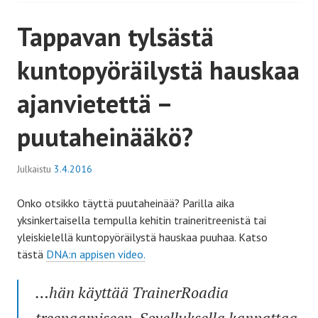
Tappavan tylsästä
kuntopyöräilystä hauskaa
ajanvietettä –
puutaheinääkö?
Julkaistu
3.4.2016
Onko otsikko täyttä puutaheinää? Parilla aika
yksinkertaisella tempulla kehitin traineritreenistä tai
yleiskielellä kuntopyöräilystä hauskaa puuhaa. Katso
tästä
DNA:n appisen video.
…hän käyttää TrainerRoadia
treenaamiseen. Sovelluksella kannattaa