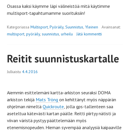
Osassa kaksi käymme läpi välineistöä mitä käytimme
multisport-tapahtumamme suorituksiin!
Kategoriassa
Multisport
,
Pyöräily
,
Suunnistus
,
Yleinen
Avainsanat:
multisport
,
pyöräily
,
suunnistus
,
urheilu
Jätä kommentti
Reitit suunnistuskartalle
Julkaistu
4.4.2016
Aiemmin esittelemäni kartta-arkiston seuraksi DOMA
arkiston tekijä
Mats Tröng
on kehittänyt myös näppärän
ohjelman nimeltä
Quickroute
, jolla gps-tallenteen saa
aseteltua kätevästi kartan päälle. Reitti piirtyy nätisti ja
viivan väristä pystyy päättelemään myös
etenemisnopeuden. Hieman syvempää analyysiä kaipaaville