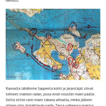
hienosti.
Rannalta lähdimme Sappeeta kohti ja järjestäjät olivat
tehneet mainion radan, jossa ensin noustiin mäen päälle.
Sieltä sitten rasti mäen takana alhaalla, minkä jälkeen
jälleen ylös älytehtävän pariin. Tässä vaiheessa maistui