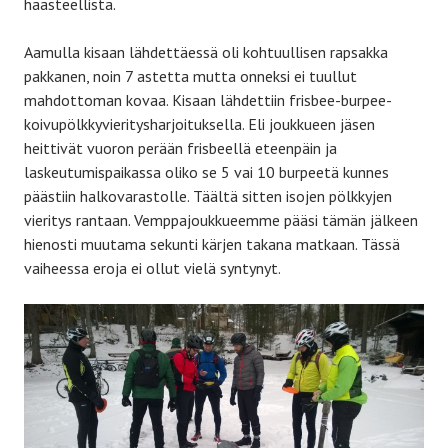
haasteellista.
Aamulla kisaan lähdettäessä oli kohtuullisen rapsakka
pakkanen, noin 7 astetta mutta onneksi ei tuullut
mahdottoman kovaa. Kisaan lähdettiin frisbee-burpee-
koivupölkkyvieritysharjoituksella. Eli joukkueen jäsen
heittivät vuoron perään frisbeellä eteenpäin ja
laskeutumispaikassa oliko se 5 vai 10 burpeetä kunnes
päästiin halkovarastolle. Täältä sitten isojen pölkkyjen
vieritys rantaan. Vemppajoukkueemme pääsi tämän jälkeen
hienosti muutama sekunti kärjen takana matkaan. Tässä
vaiheessa eroja ei ollut vielä syntynyt.