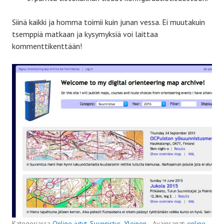
Siinä kaikki ja homma toimii kuin junan vessa. Ei muutakuin
tsemppiä matkaan ja kysymyksiä voi laittaa
kommenttikenttään!
Kategoriassa
Online-jutut
,
Suunnistus
,
Yleinen
Avainsanat:
online
,