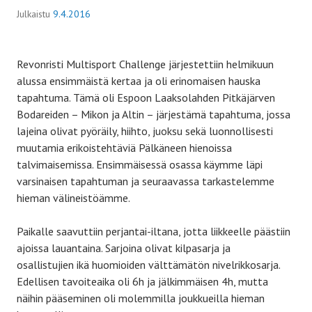
Julkaistu
9.4.2016
Revonristi Multisport Challenge järjestettiin helmikuun
alussa ensimmäistä kertaa ja oli erinomaisen hauska
tapahtuma. Tämä oli Espoon Laaksolahden Pitkäjärven
Bodareiden – Mikon ja Altin – järjestämä tapahtuma, jossa
lajeina olivat pyöräily, hiihto, juoksu sekä luonnollisesti
muutamia erikoistehtäviä Pälkäneen hienoissa
talvimaisemissa. Ensimmäisessä osassa käymme läpi
varsinaisen tapahtuman ja seuraavassa tarkastelemme
hieman välineistöämme.
Paikalle saavuttiin perjantai-iltana, jotta liikkeelle päästiin
ajoissa lauantaina. Sarjoina olivat kilpasarja ja
osallistujien ikä huomioiden välttämätön nivelrikkosarja.
Edellisen tavoiteaika oli 6h ja jälkimmäisen 4h, mutta
näihin pääseminen oli molemmilla joukkueilla hieman