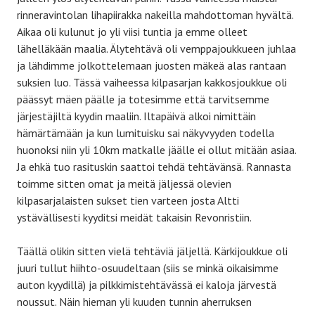
rinneravintolan lihapiirakka nakeilla mahdottoman hyvältä.
Aikaa oli kulunut jo yli viisi tuntia ja emme olleet
lähelläkään maalia. Älytehtävä oli vemppajoukkueen juhlaa
ja lähdimme jolkottelemaan juosten mäkeä alas rantaan
suksien luo. Tässä vaiheessa kilpasarjan kakkosjoukkue oli
päässyt mäen päälle ja totesimme että tarvitsemme
järjestäjiltä kyydin maaliin. Iltapäivä alkoi nimittäin
hämärtämään ja kun lumituisku sai näkyvyyden todella
huonoksi niin yli 10km matkalle jäälle ei ollut mitään asiaa.
Ja ehkä tuo rasituskin saattoi tehdä tehtävänsä. Rannasta
toimme sitten omat ja meitä jäljessä olevien
kilpasarjalaisten sukset tien varteen josta Altti
ystävällisesti kyyditsi meidät takaisin Revonristiin.
Täällä olikin sitten vielä tehtäviä jäljellä. Kärkijoukkue oli
juuri tullut hiihto-osuudeltaan (siis se minkä oikaisimme
auton kyydillä) ja pilkkimistehtävässä ei kaloja järvestä
noussut. Näin hieman yli kuuden tunnin aherruksen