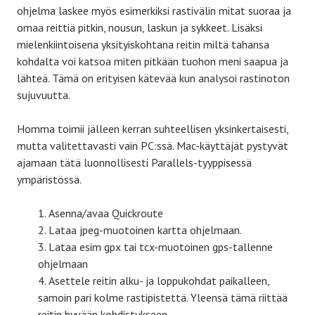
ohjelma laskee myös esimerkiksi rastivälin mitat suoraa ja
omaa reittiä pitkin, nousun, laskun ja sykkeet. Lisäksi
mielenkiintoisena yksityiskohtana reitin miltä tahansa
kohdalta voi katsoa miten pitkään tuohon meni saapua ja
lähteä. Tämä on erityisen kätevää kun analysoi rastinoton
sujuvuutta.
Homma toimii jälleen kerran suhteellisen yksinkertaisesti,
mutta valitettavasti vain PC:ssä. Mac-käyttäjät pystyvät
ajamaan tätä luonnollisesti Parallels-tyyppisessä
ympäristössä.
Asenna/avaa Quickroute
Lataa jpeg-muotoinen kartta ohjelmaan.
Lataa esim gpx tai tcx-muotoinen gps-tallenne
ohjelmaan
Asettele reitin alku- ja loppukohdat paikalleen,
samoin pari kolme rastipistettä. Yleensä tämä riittää
reitin hyvään kohdistukseen