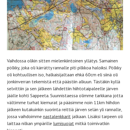
Vaihdossa olikin sitten mielenkiintoinen yllätys. Samainen
pölkky, joka oli kärrätty rannalle piti pilkkoa haloiksi. Pölkky
oli kohtuullisen iso, halkaisijaltaan ehkä 60cm eli siinä oli
jonkinverran tekemistä että päästiin alkuun. Tästäkin kyllä
selvittiin ja sen jälkeen lähdettiin hiihtotaipaleelle järven
jäälle kohti Sappeeta. Suunnistaessa olimme tarkkana jotta
vältimme turhat kiemurat ja pääsimme noin 11km hiihdon
jälkeen kutakuinkin suorinta reittiä järven selän yli rannalle,
jossa vaihdoimme
nastalenkkarit
jalkaan. Lisäksi tarpeen oli
laittaa nilkan ympärille
lumisuojat
mitkä toimivatkin