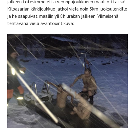
jälkeen totesimme että vemppajoukkueen maali oli tässä!
Kilpasarjan kärkijoukkue jatkoi vielä noin 5km juoksulenkille
ja he saapuivat maaliin yli 8h urakan jälkeen. Viimeisenä
tehtävänä vielä avantouintikuva: